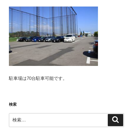
駐車場は70台駐車可能です。
検索
検
検
索
索: