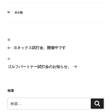
カ
未分類
テ
ゴ
リ
ー
投
前
前
稿
の
ヨネックス試打会、開催中です
ナ
投
ビ
稿
次
次
ゲ
の
ゴルフパートナー試打会のお知らせ。
投
ー
稿
シ
ョ
検索
ン
検
検
索
索: