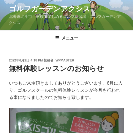
コ
ゴルフガーデンアクシス
ン
北海道北斗市 家族で楽しめるゴルフ練習場 ゴルフガーデンア
テ
クシス
ン
ツ
メニュー
へ
ス
キ
ッ
投
2022年6月1日:4:18 PM
投稿者:
WPMASTER
稿
無料体験レッスンのお知らせ
プ
日:
いつもご来場頂きましてありがとうございます。6月に入
り、ゴルフスクールの無料体験レッスンが今月も行われ
る事になりましたのでお知らせ致します。