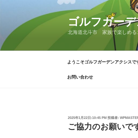
コ
ン
テ
ゴルフガーデ
ン
北海道北斗市 家族で楽しめる
ツ
へ
ス
キ
ようこそゴルフガーデンアクシスで
ッ
プ
お問い合わせ
投
2025年1月22日:10:45 PM
投稿者:
WPMASTE
稿
ご協力のお願いで
日: