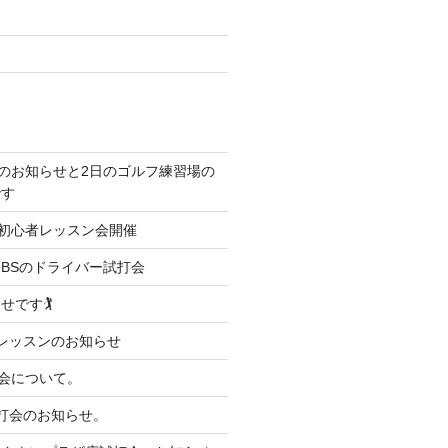
業のお知らせと2日のゴルフ練習場の
です
）初心者レッスン会開催
BSのドライバー試打会
です🏌️
レッスンのお知らせ
打会について。
打会のお知らせ。