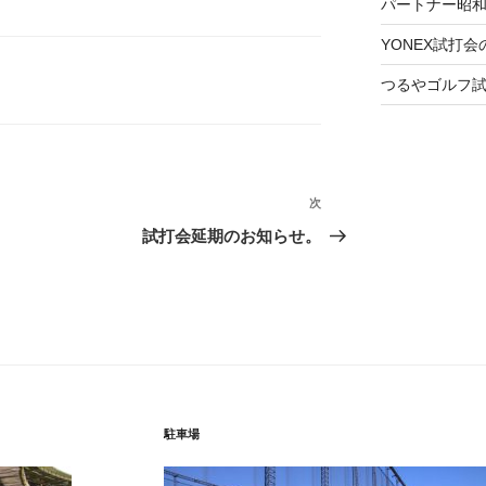
パートナー昭
YONEX試打
つるやゴルフ
次
次
の
試打会延期のお知らせ。
投
稿
駐車場