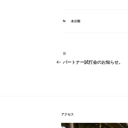
カ
未分類
テ
ゴ
リ
ー
投
前
前
稿
の
パートナー試打会のお知らせ。
投
ナ
稿
ビ
ゲ
ー
シ
アクセス
ョ