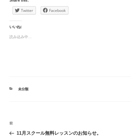
Share this:
Twitter
Facebook
いいね:
読み込み中…
カ
未分類
テ
ゴ
リ
ー
投
前
前
稿
の
11月スクール無料レッスンのお知らせ。
ナ
投