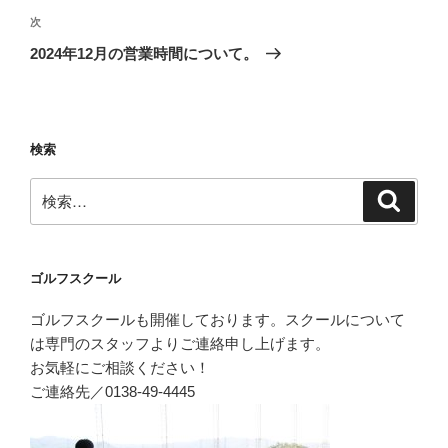
ビ
稿
次
次
ゲ
の
2024年12月の営業時間について。
投
ー
稿
シ
ョ
検索
ン
検
検
索
索:
ゴルフスクール
ゴルフスクールも開催しております。スクールについて
は専門のスタッフよりご連絡申し上げます。
お気軽にご相談ください！
ご連絡先／0138-49-4445