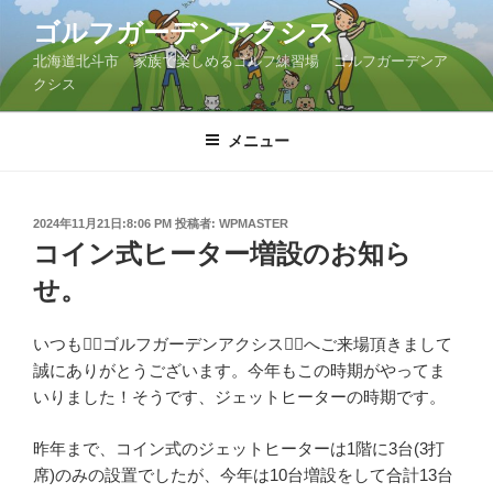
コ
ゴルフガーデンアクシス
ン
北海道北斗市 家族で楽しめるゴルフ練習場 ゴルフガーデンア
テ
クシス
ン
ツ
メニュー
へ
ス
キ
ッ
投
2024年11月21日:8:06 PM
投稿者:
WPMASTER
稿
コイン式ヒーター増設のお知ら
プ
日:
せ。
いつも🏌️‍♀️ゴルフガーデンアクシス🏌️‍♀️へご来場頂きまして
誠にありがとうございます。今年もこの時期がやってま
いりました！そうです、ジェットヒーターの時期です。
昨年まで、コイン式のジェットヒーターは1階に3台(3打
席)のみの設置でしたが、今年は10台増設をして合計13台