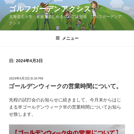
コ
ゴルフガーデンアクシス
ン
北海道北斗市 家族で楽しめるゴルフ練習場 ゴルフガーデンア
テ
クシス
ン
ツ
メニュー
へ
ス
キ
ッ
日:
2024年4月3日
プ
投
2024年4月3日:8:34 PM
稿
ゴールデンウィークの営業時間について。
日:
先程の試打会のお知らせに続きまして、今月末からはじ
まる🌸ゴールデンウィーク🌸の営業時間についてお知ら
せ致します。