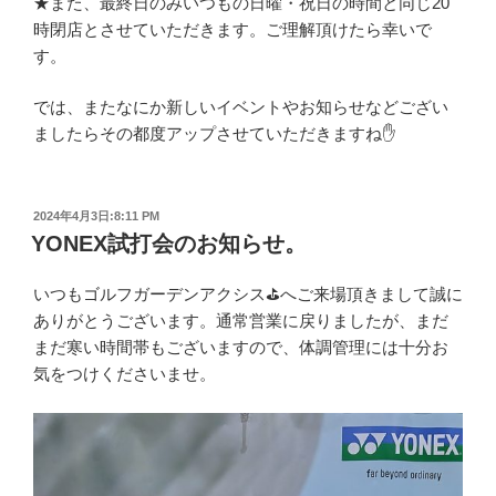
★また、最終日のみいつもの日曜・祝日の時間と同じ20
時閉店とさせていただきます。ご理解頂けたら幸いで
す。
では、またなにか新しいイベントやお知らせなどござい
ましたらその都度アップさせていただきますね✋
投
2024年4月3日:8:11 PM
稿
YONEX試打会のお知らせ。
日:
いつもゴルフガーデンアクシス⛳へご来場頂きまして誠に
ありがとうございます。通常営業に戻りましたが、まだ
まだ寒い時間帯もございますので、体調管理には十分お
気をつけくださいませ。