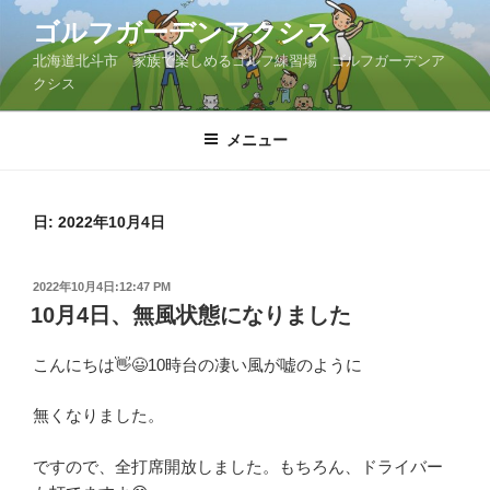
コ
ゴルフガーデンアクシス
ン
北海道北斗市 家族で楽しめるゴルフ練習場 ゴルフガーデンア
テ
クシス
ン
ツ
メニュー
へ
ス
キ
ッ
日:
2022年10月4日
プ
投
2022年10月4日:12:47 PM
稿
10月4日、無風状態になりました
日:
こんにちは👋😃10時台の凄い風が嘘のように
無くなりました。
ですので、全打席開放しました。もちろん、ドライバー