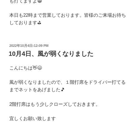
も打てますよ😁
本日も22時まで営業しております。皆様のご来場お待ち
しております⛳
投
2022年10月4日:12:09 PM
稿
10月4日、風が弱くなりました
日:
こんにちは👋😃
風が弱くなりましたので、１階打席をドライバー打てる
までネットをあげました🎵
2階打席はもう少しクローズしておきます。
宜しくお願い致します