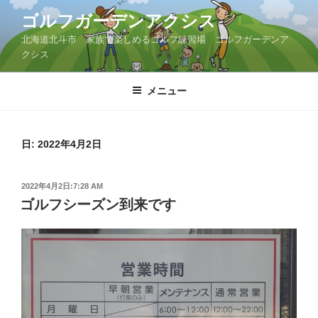
コ
ゴルフガーデンアクシス
ン
北海道北斗市 家族で楽しめるゴルフ練習場 ゴルフガーデンア
テ
クシス
ン
ツ
メニュー
へ
ス
キ
ッ
日:
2022年4月2日
プ
投
2022年4月2日:7:28 AM
稿
ゴルフシーズン到来です
日: