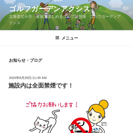
コ
ゴルフガーデンアクシス
ン
北海道北斗市 家族で楽しめるゴルフ練習場 ゴルフガーデンア
テ
クシス
ン
ツ
メニュー
へ
ス
キ
ッ
お知らせ・ブログ
プ
投
2020年8月29日:11:49 AM
稿
施設内は全面禁煙です！
日: