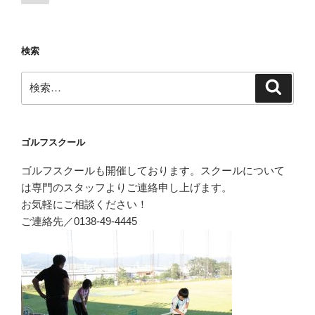
の
稿
ペ
ナ
ー
ビ
検索
ジ
ゲ
検
ー
検
索
索:
シ
ョ
ン
ゴルフスクール
ゴルフスクールも開催しております。スクールについて
は専門のスタッフよりご連絡申し上げます。
お気軽にご相談ください！
ご連絡先／0138-49-4445