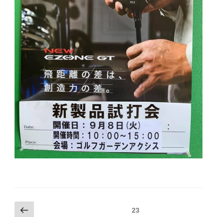
投
前
固定ページ
23