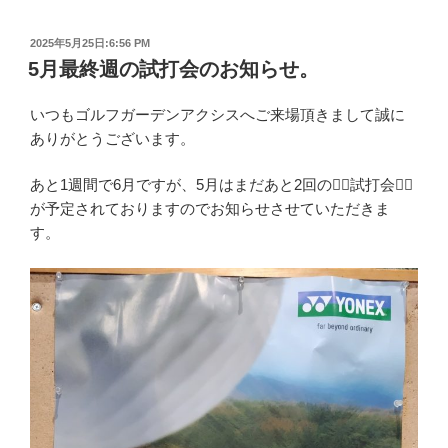
投
2025年5月25日:6:56 PM
稿
5月最終週の試打会のお知らせ。
日:
いつもゴルフガーデンアクシスへご来場頂きまして誠に
ありがとうございます。
あと1週間で6月ですが、5月はまだあと2回の🏌️‍♀️試打会🏌️‍♂️
が予定されておりますのでお知らせさせていただきま
す。