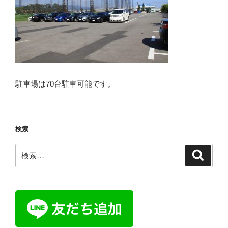
駐車場は70台駐車可能です。
検索
検
検
索
索: