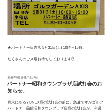
★パートナー日吉店 5月31日(土) 10時～15時。
たくさんのご来場お待ちしております✋
投
2025年5月15日:7:51 PM
稿
パートナー昭和タウンプラザ店試打会のお
日:
知らせ。
月末にあるYONEX様の試打会の前に、急遽ですがゴルフ
パートナー函館昭和タウンプラザ店様の試打会が、今週