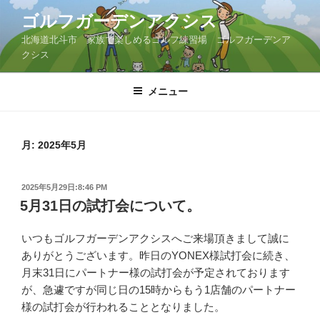
コ
ゴルフガーデンアクシス
ン
北海道北斗市 家族で楽しめるゴルフ練習場 ゴルフガーデンア
テ
クシス
ン
ツ
メニュー
へ
ス
キ
ッ
月:
2025年5月
プ
投
2025年5月29日:8:46 PM
稿
5月31日の試打会について。
日:
いつもゴルフガーデンアクシスへご来場頂きまして誠に
ありがとうございます。昨日のYONEX様試打会に続き、
月末31日にパートナー様の試打会が予定されております
が、急遽ですが同じ日の15時からもう1店舗のパートナー
様の試打会が行われることとなりました。