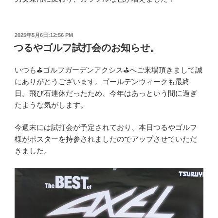
投
2025年5月6日:12:56 PM
稿
つるやゴルフ試打会のお知らせ。
日:
いつも⛳ゴルフガーデンアクシス⛳へご来場頂きまして誠
にありがとうございます。ゴールデンウィークも最終
日。飛び石連休だったため、今年はあっという間に過ぎ
たような気がします。
今週末には試打会が予定されており、本日つるやゴルフ
様がポスターを持参されましたのでアップさせていただ
きました。