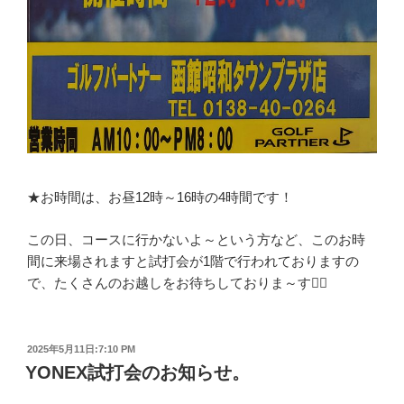
★お時間は、お昼12時～16時の4時間です！
この日、コースに行かないよ～という方など、このお時
間に来場されますと試打会が1階で行われておりますの
で、たくさんのお越しをお待ちしておりま～す🏌️‍♂️
投
2025年5月11日:7:10 PM
稿
YONEX試打会のお知らせ。
日: