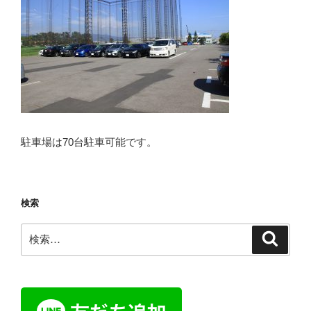
駐車場は70台駐車可能です。
検索
検
検
索
索: