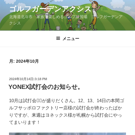
コ
ゴルフガーデンアクシス
ン
北海道北斗市 家族で楽しめるゴルフ練習場 ゴルフガーデンア
テ
クシス
ン
ツ
メニュー
へ
ス
キ
ッ
月:
2024年10月
プ
投
2024年10月14日:3:18 PM
稿
YONEX試打会のお知らせ。
日:
10月は試打会🏌️‍♂️が盛りだくさん。12、13、14日の本間ゴ
ルフサッポロファクトリー店様の試打会が終わったばか
りですが、来週はヨネックス様が札幌から試打会にやっ
てまいります！