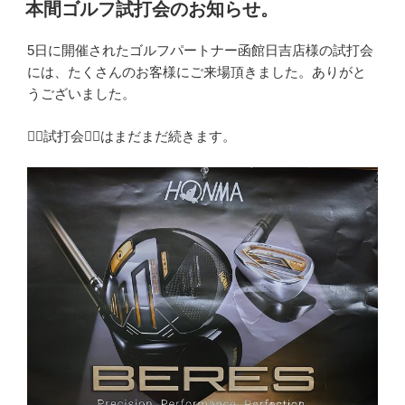
稿
本間ゴルフ試打会のお知らせ。
日:
5日に開催されたゴルフパートナー函館日吉店様の試打会
には、たくさんのお客様にご来場頂きました。ありがと
うございました。
🏌️‍♂️試打会🏌️‍♂️はまだまだ続きます。