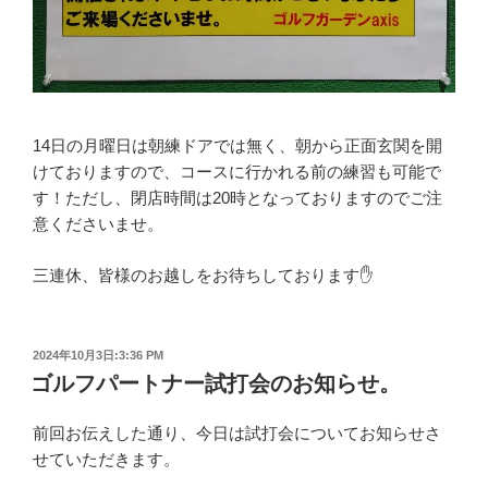
14日の月曜日は朝練ドアでは無く、朝から正面玄関を開
けておりますので、コースに行かれる前の練習も可能で
す！ただし、閉店時間は20時となっておりますのでご注
意くださいませ。
三連休、皆様のお越しをお待ちしております✋
投
2024年10月3日:3:36 PM
稿
ゴルフパートナー試打会のお知らせ。
日:
前回お伝えした通り、今日は試打会についてお知らせさ
せていただきます。